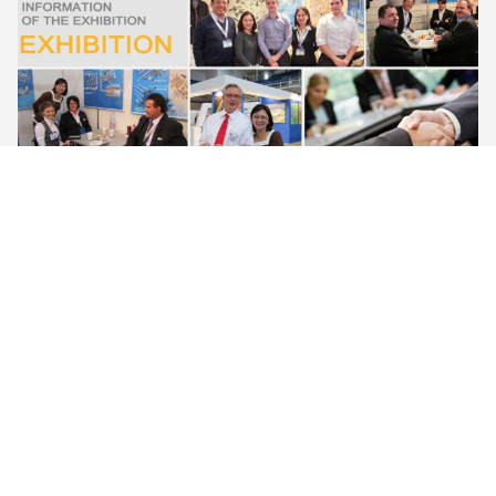
Laboratório de testes
Controle da qualidade:
O controle da qualidade é executado restritamente das
matérias primas de compra no armazém à procissão fazendo à
máquina diferente e à embalagem final. Nós temos o detector
magnético do pó, a máquina de teste material, o microscópio
metalográfico, tais instrumentos de teste, a aparência de alta
qualidade e bonita do produto da garantia.