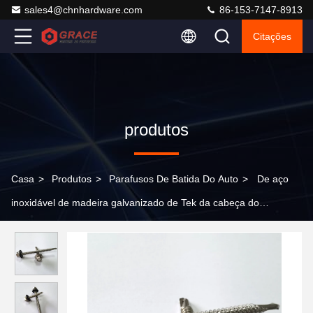
sales4@chnhardware.com
86-153-7147-8913
Citações
produtos
Casa
>
Produtos
>
Parafusos De Batida Do Auto
>
De aço
inoxidável de madeira galvanizado de Tek da cabeça do
hexágono do mergulho quente encanta o parafuso do telhado da
perfuração do auto com as arruelas de Epdm que telham o
parafuso