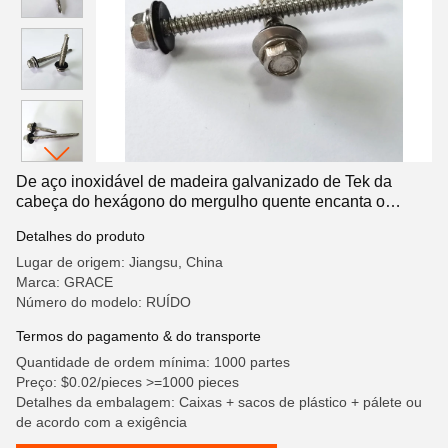
De aço inoxidável de madeira galvanizado de Tek da
cabeça do hexágono do mergulho quente encanta o
parafuso do telhado da perfuração do auto com as
Detalhes do produto
arruelas de Epdm que telham o parafuso
Lugar de origem: Jiangsu, China
Marca: GRACE
Número do modelo: RUÍDO
Termos do pagamento & do transporte
Quantidade de ordem mínima: 1000 partes
Preço: $0.02/pieces >=1000 pieces
Detalhes da embalagem: Caixas + sacos de plástico + pálete ou
de acordo com a exigência