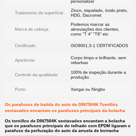
personalizar
Zinco, niquelado, óxido preto,
Tratamento de superfície:
HDG, Dacromet
Podemos marcar as
Marca de cabeça:
abreviações dos clientes,
como "T 4" "T8" etc
Certificado:
ISO9001;3-1 CERTIFICADOS
Corpo limpo e brilhante, sem
Aparência:
rebarbas
100% de inspeção durante a
Controle da qualidade:
produção
Porto:
Xangai ou Ningbo
Os parafusos de batida do auto de DIN7504K Tornillos
sextavados encantam os parafusos principais da bolacha
Os tornillos de DIN7504K sextavados encantam a bolacha
que os parafusos principais do telhado com EPDM ligaram o
parafuso da perfuração do auto da arruela de borracha