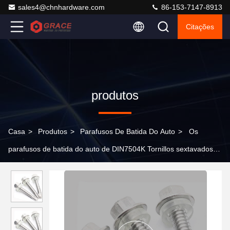
sales4@chnhardware.com
86-153-7147-8913
Citações
produtos
Casa
>
Produtos
>
Parafusos De Batida Do Auto
>
Os
parafusos de batida do auto de DIN7504K Tornillos sextavados
encantam os parafusos principais da bolacha