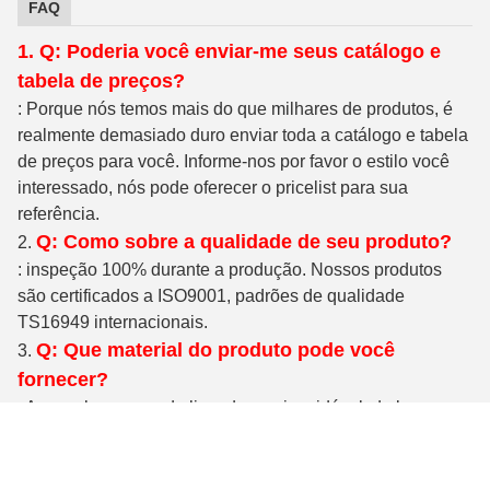
FAQ
1. Q: Poderia você enviar-me seus catálogo e
tabela de preços?
: Porque nós temos mais do que milhares de produtos, é
realmente demasiado duro enviar toda a catálogo e tabela
de preços para você. Informe-nos por favor o estilo você
interessado, nós pode oferecer o pricelist para sua
referência.
Q: Como sobre a qualidade de seu produto?
2.
: inspeção 100% durante a produção. Nossos produtos
são certificados a ISO9001, padrões de qualidade
TS16949 internacionais.
Q: Que material do produto pode você
3.
fornecer?
: Aço carbono, aço de liga, de aço inoxidável, de bronze,
de cobre ou de acordo com sua exigência.
Q: Que é o prazo de entrega?
4.
: Para produtos no estoque, nós podemos enviá-lo no