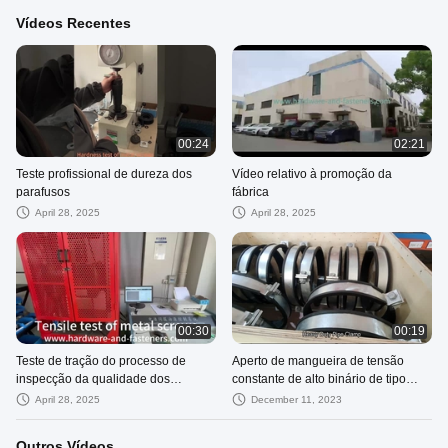
Vídeos Recentes
00:24
02:21
Teste profissional de dureza dos
Vídeo relativo à promoção da
parafusos
fábrica
April 28, 2025
April 28, 2025
00:30
00:19
Teste de tração do processo de
Aperto de mangueira de tensão
inspecção da qualidade dos
constante de alto binário de tipo
parafusos
americano
April 28, 2025
December 11, 2023
Outros Vídeos