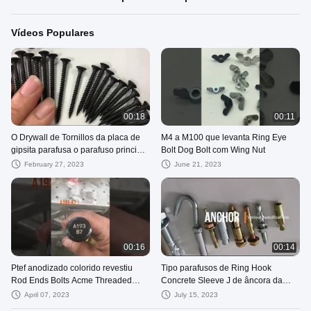
Vídeos Populares
00:18
00:11
O Drywall de Tornillos da placa de
M4 a M100 que levanta Ring Eye
gipsita parafusa o parafuso principal
Bolt Dog Bolt com Wing Nut
do cornetim grosseiro do fosfato do
February 27, 2023
June 21, 2023
preto da linha
00:16
00:14
Ptef anodizado colorido revestiu
Tipo parafusos de Ring Hook
Rod Ends Bolts Acme Threaded
Concrete Sleeve J de âncora da
Rod With Nuts
expansão
April 07, 2023
July 15, 2023