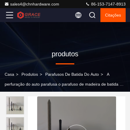
sales4@chnhardware.com
86-153-7147-8913
Citações
produtos
Casa
>
Produtos
>
Parafusos De Batida Do Auto
>
A
perfuração do auto parafusa o parafuso de madeira de batida do
parafuso do auto