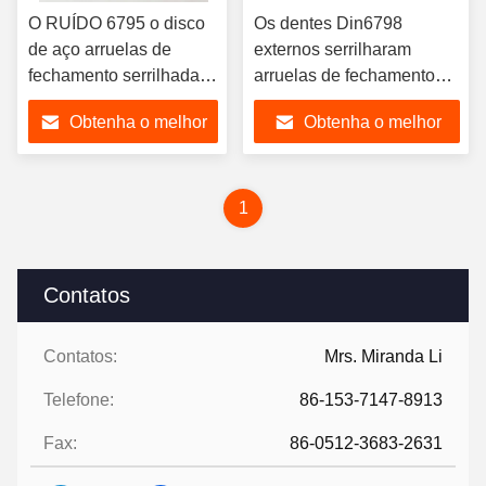
O RUÍDO 6795 o disco
Os dentes Din6798
de aço arruelas de
externos serrilharam
fechamento serrilhadas
arruelas de fechamento
serrilhou arruelas
fazem à máquina arruelas
Obtenha o melhor
Obtenha o melhor
aterrando lisas
de fechamento dentadas
métricas dos acessórios
preço
preço
1
Contatos
Contatos:
Mrs. Miranda Li
Telefone:
86-153-7147-8913
Fax:
86-0512-3683-2631