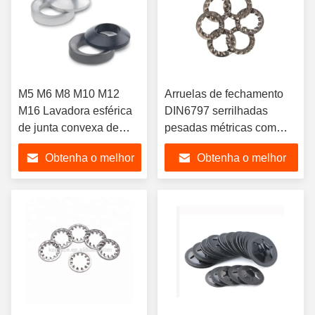
M5 M6 M8 M10 M12
Arruelas de fechamento
M16 Lavadora esférica
DIN6797 serrilhadas
de junta convexa de
pesadas métricas com
cúpula Lavadora cônica
dentes internos
Obtenha o melhor
Obtenha o melhor
de contra-encosto
DIN6319 Lavadora de
preço
preço
cone redondo