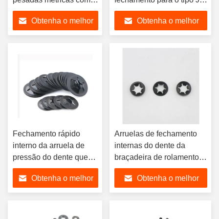
dentes internos
do RUÍDO 6797 da
Obtenha o melhor
Obtenha o melhor
segurança
preço
preço
Fechamento rápido
Arruelas de fechamento
interno da arruela de
internas do dente da
pressão do dente que
braçadeira de rolamento
fixa a arruela de
da arruela de fechamento
Obtenha o melhor
Obtenha o melhor
Starlock
da estrela M12
preço
preço