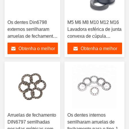
Os dentes Din6798
M5 M6 M8 M10 M12 M16
externos serrilharam
Lavadora esférica de junta
arruelas de fechamento
convexa de cúpula
fazem à máquina
Lavadora cônica de
Obtenha o melhor
Obtenha o melhor
arruelas de fechamento
contra-encosto DIN6319
dentadas métricas dos
Lavadora de cone
preço
preço
acessórios
redondo
Arruelas de fechamento
Os dentes internos
DIN6797 serrilhadas
serrilharam arruelas de
pesadas métricas com
fechamento para o tipo J