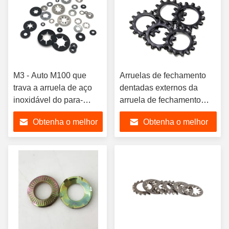
M3 - Auto M100 que
Arruelas de fechamento
trava a arruela de aço
dentadas externos da
inoxidável do para-
arruela de fechamento
choque da abóbada da
DIN6797 do dente do
Obtenha o melhor
Obtenha o melhor
arruela de fechamento
óxido preto do aço
da estrela
carbono
preço
preço