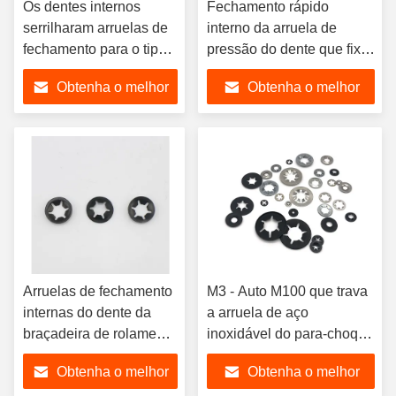
Os dentes internos
Fechamento rápido
serrilharam arruelas de
interno da arruela de
fechamento para o tipo J
pressão do dente que fixa
do RUÍDO 6797 da
a arruela de Starlock
Obtenha o melhor
Obtenha o melhor
segurança
preço
preço
Arruelas de fechamento
M3 - Auto M100 que trava
internas do dente da
a arruela de aço
braçadeira de rolamento
inoxidável do para-choque
da arruela de
da abóbada da arruela de
Obtenha o melhor
Obtenha o melhor
fechamento da estrela
fechamento da estrela