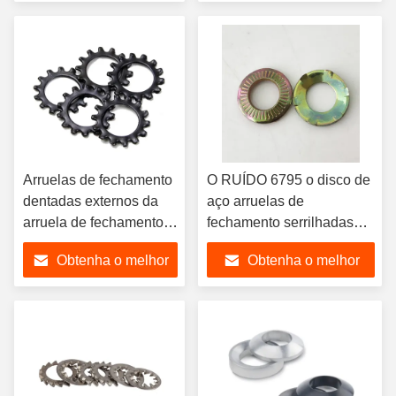
M12
preço
preço
Arruelas de fechamento
O RUÍDO 6795 o disco de
dentadas externos da
aço arruelas de
arruela de fechamento
fechamento serrilhadas
DIN6797 do dente do
serrilhou arruelas
Obtenha o melhor
Obtenha o melhor
óxido preto do aço
aterrando lisas
carbono
preço
preço