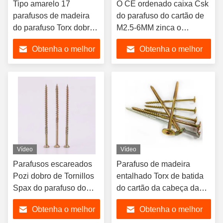
Tipo amarelo 17
O CE ordenado caixa Csk
parafusos de madeira
do parafuso do cartão de
do parafuso Torx dobro
M2.5-6MM zinca o
do cartão de
parafuso de madeira
Obtenha o melhor
Obtenha o melhor
Coutnersunk CSK da
chapeado
multi finalidade Torx
preço
preço
Vídeo
Vídeo
Parafusos escareados
Parafuso de madeira
Pozi dobro de Tornillos
entalhado Torx de batida
Spax do parafuso do
do cartão da cabeça da
cartão do MDF DIN7505
bolacha do fardo do
Obtenha o melhor
Obtenha o melhor
parafuso 17 do cartão do