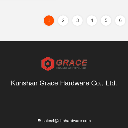
1
2
3
4
5
6
Kunshan Grace Hardware Co., Ltd.
sales4@chnhardware.com