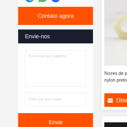
Contato agora
Envie-nos
Nozes de p
nylon preto
Obt
Envie