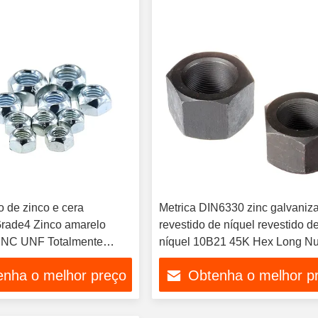
 de zinco e cera
Metrica DIN6330 zinc galvaniz
rade4 Zinco amarelo
revestido de níquel revestido d
 UNC UNF Totalmente
níquel 10B21 45K Hex Long N
po de torque
aplicações pesadas de grau 10
enha o melhor preço
Obtenha o melhor p
nte