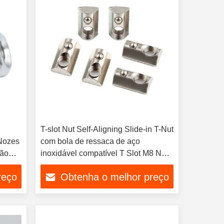
T-slot Nut Self-Aligning Slide-in T-Nut
Nozes
com bola de ressaca de aço
são
inoxidável compatível T Slot M8 Nut
com bola carregada de mola
reço
Obtenha o melhor preço