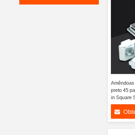
Amêndoas 
preto 45 p
in Square 
Imperial
Obt