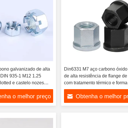
bono galvanizado de alta
Din6331 M7 aço carbono óxido 
a DIN 935-1 M12 1.25
de alta resistência de flange de
otted e castelo nozes
com tratamento térmico e forma
o nozes Crown nozes
flange
enha o melhor preço
Obtenha o melhor p