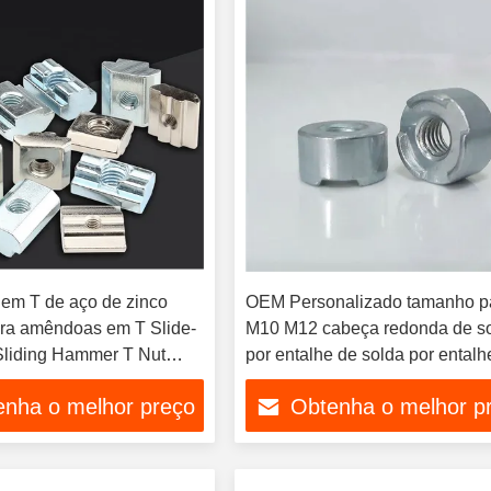
em T de aço de zinco
OEM Personalizado tamanho p
ara amêndoas em T Slide-
M10 M12 cabeça redonda de s
Sliding Hammer T Nut
por entalhe de solda por entalh
redonda fábrica OEM por ental
enha o melhor preço
Obtenha o melhor p
solda