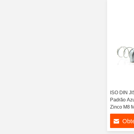
ISO DIN J
Padrão Azu
Zinco M8 
Primavera 
Obt
soluções d