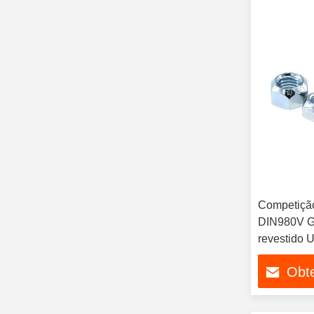
Competição
DIN980V G
revestido
metálico Ti
Obt
predomina