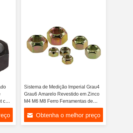
ado
Sistema de Medição Imperial Grau4
e
Grau6 Amarelo Revestido em Zinco
ut com
M4 M6 M8 Ferro Ferramentas de
bloqueio hexadecimal de aço para
reço
Obtenha o melhor preço
fixação forte