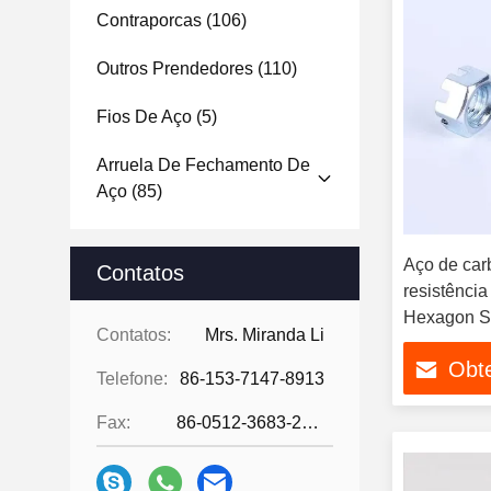
Contraporcas
(106)
Outros Prendedores
(110)
Fios De Aço
(5)
Arruela De Fechamento De
Aço
(85)
Aço de car
Contatos
resistênci
Hexagon Sl
Contatos:
Mrs. Miranda Li
Hex castel
Obt
Telefone:
86-153-7147-8913
Fax:
86-0512-3683-2631