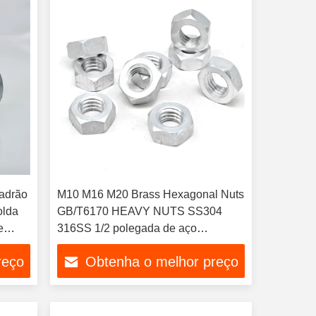
adrão
M10 M16 M20 Brass Hexagonal Nuts
olda
GB/T6170 HEAVY NUTS SS304
e
316SS 1/2 polegada de aço
he de
inoxidável 304 Hex Nut
reço
Obtenha o melhor preço
Personalização permitida