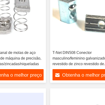
anal de molas de aço
T-Net DIN508 Conector
, de máquina de precisão,
masculino/feminino galvanizad
as/zincadas/niqueladas
revestido de zinco revestido de
níquel para tratamento de águ
enha o melhor preço
Obtenha o melhor p
mineração e saúde