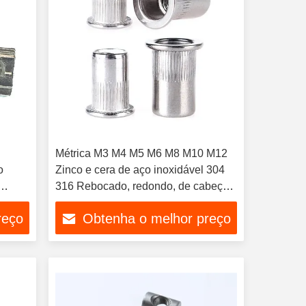
Métrica M3 M4 M5 M6 M8 M10 M12
o
Zinco e cera de aço inoxidável 304
316 Rebocado, redondo, de cabeça
a em
plana, cego, de casca de rivet para
reço
Obtenha o melhor preço
produtos