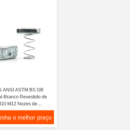
IS ANSI ASTM BS GB
l-Branco Revestido de
M10 M12 Nozes de
de Aço de Carbono para
enha o melhor preço
e fixação