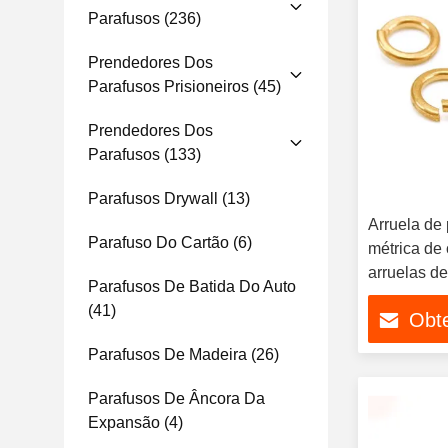
Parafusos
(236)
Prendedores Dos
Parafusos Prisioneiros
(45)
Prendedores Dos
Parafusos
(133)
Parafusos Drywall
(13)
Arruela de
Parafuso Do Cartão
(6)
métrica de
arruelas d
Parafusos De Batida Do Auto
DIN125 DI
(41)
Obt
Parafusos De Madeira
(26)
Parafusos De Âncora Da
Expansão
(4)