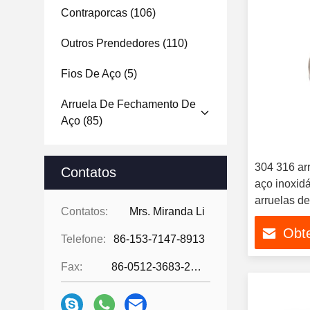
Contraporcas
(106)
Outros Prendedores
(110)
Fios De Aço
(5)
Arruela De Fechamento De
Aço
(85)
304 316 ar
Contatos
aço inoxid
arruelas d
Contatos:
Mrs. Miranda Li
mola GB93
Obt
Telefone:
86-153-7147-8913
Fax:
86-0512-3683-2631