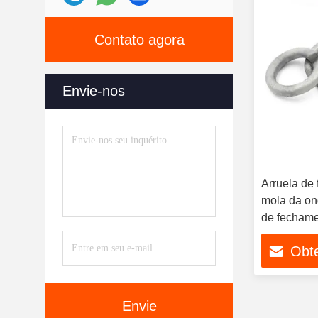
Contato agora
Envie-nos
Arruela de
mola da on
de fechame
HDG
Obt
Envie