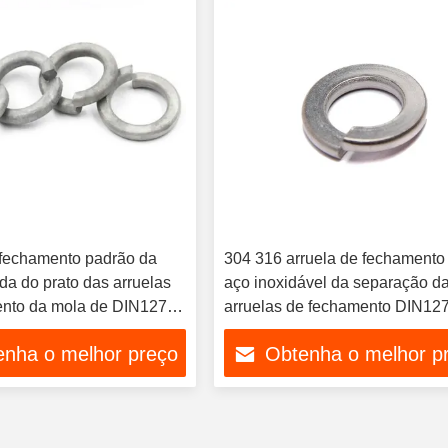
 fechamento padrão da
304 316 arruela de fechamento
da do prato das arruelas
aço inoxidável da separação d
nto da mola de DIN127
arruelas de fechamento DIN12
mola GB93
enha o melhor preço
Obtenha o melhor p