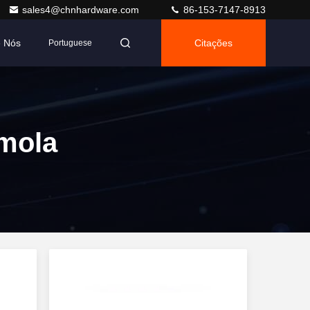
sales4@chnhardware.com
86-153-7147-8913
e Nós
Citações
Portuguese
 mola