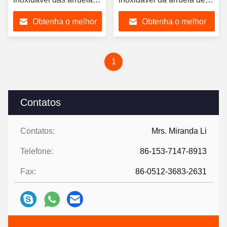
de pressão da onda do
pressão 200HV da onda
Obtenha o melhor
Obtenha o melhor
zinco 200HV 304
GB955 SUS304
preço
preço
1
Contatos
Contatos:
Mrs. Miranda Li
Telefone:
86-153-7147-8913
Fax:
86-0512-3683-2631