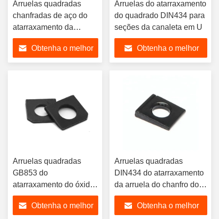
Arruelas quadradas
Arruelas do atarraxamento
chanfradas de aço do
do quadrado DIN434 para
atarraxamento da
seções da canaleta em U
arruela de fechamento
Obtenha o melhor
Obtenha o melhor
do quadrado DIN434
preço
preço
Arruelas quadradas
Arruelas quadradas
GB853 do
DIN434 do atarraxamento
atarraxamento do óxido
da arruela do chanfro do
preto métrico do aço
aço carbono #45
Obtenha o melhor
Obtenha o melhor
carbono para a seção