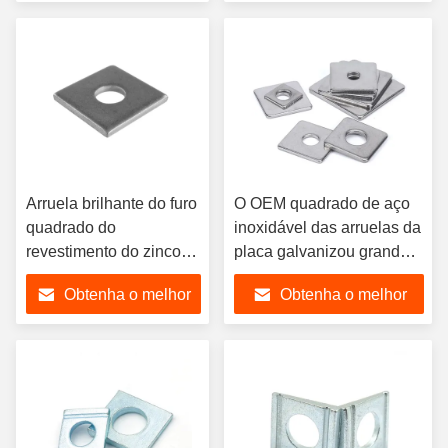
do entalhe
preço
preço
Arruela brilhante do furo
O OEM quadrado de aço
quadrado do
inoxidável das arruelas da
revestimento do zinco
placa galvanizou grandes
da arruela de
arruelas do quadrado do
Obtenha o melhor
Obtenha o melhor
fechamento do
metal
quadrado de SS304
preço
preço
SS316