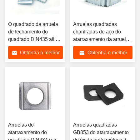
O quadrado da arruela
Arruelas quadradas
de fechamento do
chanfradas de aço do
quadrado DIN435 afila
atarraxamento da arruela
as arruelas de aço com
de fechamento do
Obtenha o melhor
Obtenha o melhor
seções de I
quadrado DIN434
preço
preço
Arruelas do
Arruelas quadradas
atarraxamento do
GB853 do atarraxamento
quadrado DIN434 para
do óxido preto métrico do