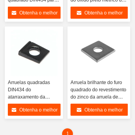
seções da canaleta em
aço carbono para a seção
Obtenha o melhor
Obtenha o melhor
U
do entalhe
preço
preço
Arruelas quadradas
Arruela brilhante do furo
DIN434 do
quadrado do revestimento
atarraxamento da
do zinco da arruela de
arruela do chanfro do
fechamento do quadrado
Obtenha o melhor
Obtenha o melhor
aço carbono #45
de SS304 SS316
preço
preço
1