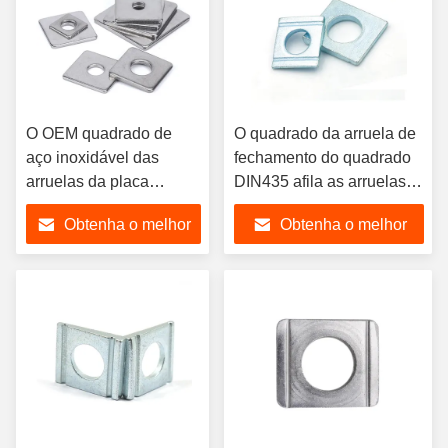
O OEM quadrado de
O quadrado da arruela de
aço inoxidável das
fechamento do quadrado
arruelas da placa
DIN435 afila as arruelas
galvanizou grandes
de aço com seções de I
Obtenha o melhor
Obtenha o melhor
arruelas do quadrado do
metal
preço
preço