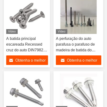
Vídeo
Vídeo
A batida principal
A perfuração do auto
escareada Recessed
parafusa o parafuso de
cruz do auto DIN7982
madeira de batida do
parafusa ST2.9-ST6.3
parafuso do auto
Obtenha o melhor
Obtenha o melhor
A4 CSK
preço
preço