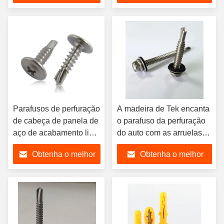
alumínio titânio latão
preço
preço
níquel bronze M3 M5
Parafusos de perfuração
A madeira de Tek encanta
de cabeça de panela de
o parafuso da perfuração
aço de acabamento liso
do auto com as arruelas
de M2 a M200
do epdm que telham o
Obtenha o melhor
Obtenha o melhor
fabricados para cumprir
parafuso
as normas DIN ANSI JIS
preço
preço
IFI garantidas