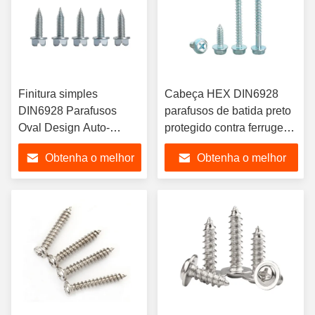
Finitura simples
Cabeça HEX DIN6928
DIN6928 Parafusos
parafusos de batida preto
Oval Design Auto-
protegido contra ferrugem
filamento de corte feito
Anti-afrouxamento-Vários
Obtenha o melhor
Obtenha o melhor
de titânio aço inoxidável
incluindo titânio aço
latão níquel zincado
inoxidável níquel
preço
preço
polegada métrica