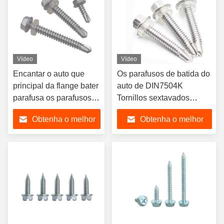
Vídeo
Vídeo
Encantar o auto que
Os parafusos de batida do
principal da flange bater
auto de DIN7504K
parafusa os parafusos
Tornillos sextavados
da cabeça da arruela do
encantam os parafusos
Obtenha o melhor
Obtenha o melhor
hexágono
principais da bolacha
preço
preço