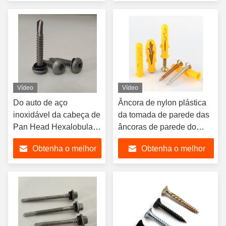
as normas DIN ANSI JIS
preço
preço
IFI garantidas
Vídeo
Vídeo
Do auto de aço
Âncora de nylon plástica
inoxidável da cabeça de
da tomada de parede das
Pan Head Hexalobular
âncoras de parede do
Socket Pan do metal
Drywall com os parafusos
Obtenha o melhor
Obtenha o melhor
parafusos de furo
de batida do auto para a
personalizados com
placa de gesso
preço
preço
batida da linha de
Serew