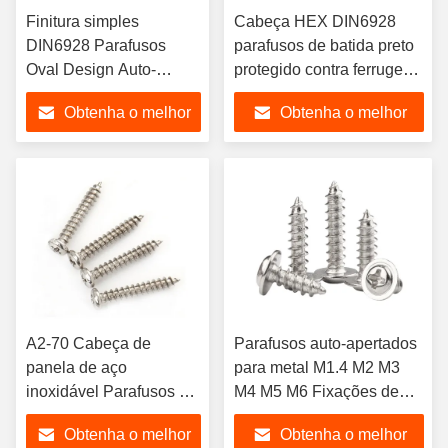
Finitura simples
Cabeça HEX DIN6928
DIN6928 Parafusos
parafusos de batida preto
Oval Design Auto-
protegido contra ferrugem
filamento de corte feito
Anti-afrouxamento-Vários
Obtenha o melhor
Obtenha o melhor
de titânio aço inoxidável
incluindo titânio aço
latão níquel zincado
inoxidável níquel
preço
preço
polegada métrica
A2-70 Cabeça de
Parafusos auto-apertados
panela de aço
para metal M1.4 M2 M3
inoxidável Parafusos de
M4 M5 M6 Fixações de
auto-aperto DIN 7981
alta qualidade 4.8/ 8.8/
Obtenha o melhor
Obtenha o melhor
Tamanhos métricos para
10.9/ 12.9 Ect