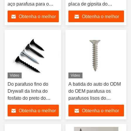
aço parafusa para o
placa de gipsita do
telhado da construção
cornetim do fosfato do
Obtenha o melhor
Obtenha o melhor
do SCR de Tek das
preto da linha
casas/recipientes da
preço
preço
casa pré-fabricada da
construção de aço
Vídeo
Vídeo
Do parafuso fino do
A batida do auto do ODM
Drywall da linha do
do OEM parafusa os
fosfato do preto do
parafusos lisos do
parafuso do auto
fechamento de 120 graus
Obtenha o melhor
Obtenha o melhor
parafuso preto de batida
do Drywall
preço
preço