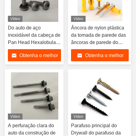
Vídeo
Vídeo
Do auto de aço
Âncora de nylon plástica
inoxidável da cabeça de
da tomada de parede das
Pan Head Hexalobular
âncoras de parede do
Socket Pan do metal
Drywall com os parafusos
Obtenha o melhor
Obtenha o melhor
parafusos de furo
de batida do auto para a
personalizados com
placa de gesso
preço
preço
batida da linha de
Serew
Vídeo
Vídeo
A perfuração clara do
Parafuso principal do
auto da construção de
Drywall do parafuso da