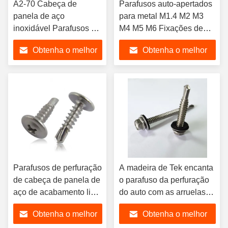
A2-70 Cabeça de
Parafusos auto-apertados
panela de aço
para metal M1.4 M2 M3
inoxidável Parafusos de
M4 M5 M6 Fixações de
auto-aperto DIN 7981
alta qualidade 4.8/ 8.8/
Obtenha o melhor
Obtenha o melhor
Tamanhos métricos para
10.9/ 12.9 Ect
alumínio titânio latão
preço
preço
níquel bronze M3 M5
Parafusos de perfuração
A madeira de Tek encanta
de cabeça de panela de
o parafuso da perfuração
aço de acabamento liso
do auto com as arruelas
de M2 a M200
do epdm que telham o
Obtenha o melhor
Obtenha o melhor
fabricados para cumprir
parafuso