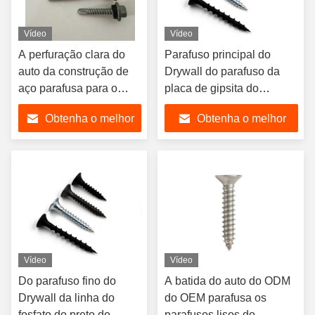
Vídeo
Vídeo
A perfuração clara do
Parafuso principal do
auto da construção de
Drywall do parafuso da
aço parafusa para o
placa de gipsita do
telhado da construção
cornetim do fosfato do
Obtenha o melhor
Obtenha o melhor
do SCR de Tek das
preto da linha
casas/recipientes da
preço
preço
casa pré-fabricada da
construção de aço
Vídeo
Vídeo
Do parafuso fino do
A batida do auto do ODM
Drywall da linha do
do OEM parafusa os
fosfato do preto do
parafusos lisos do