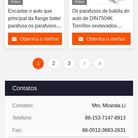
Vídeo
Vídeo
Encantar o auto que
Os parafusos de batida do
principal da flange bater
auto de DIN7504K
parafusa os parafusos
Tornillos sextavados
da cabeça da arruela do
encantam os parafusos
Obtenha o melhor
Obtenha o melhor
hexágono
principais da bolacha
preço
preço
1
2
3
Contatos
Contatos:
Mrs. Miranda Li
Telefone:
86-153-7147-8913
Fax:
86-0512-3683-2631