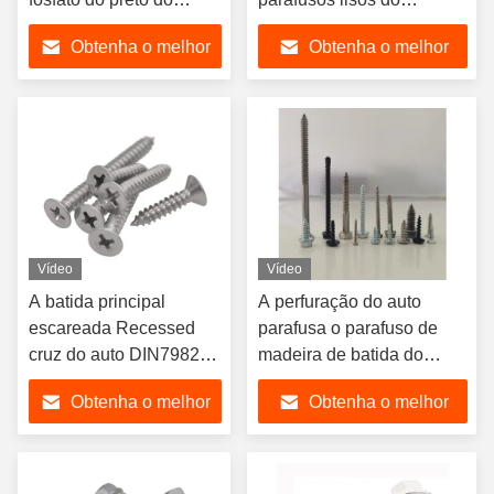
parafuso do auto
fechamento de 120 graus
Obtenha o melhor
Obtenha o melhor
parafuso preto de batida
do Drywall
preço
preço
Vídeo
Vídeo
A batida principal
A perfuração do auto
escareada Recessed
parafusa o parafuso de
cruz do auto DIN7982
madeira de batida do
parafusa ST2.9-ST6.3
parafuso do auto
Obtenha o melhor
Obtenha o melhor
A4 CSK
preço
preço