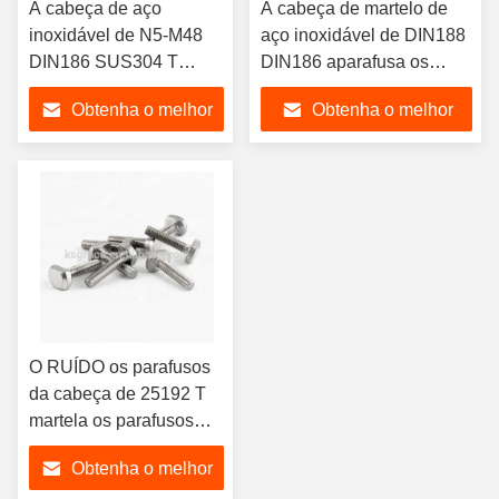
A cabeça de aço
A cabeça de martelo de
inoxidável de N5-M48
aço inoxidável de DIN188
DIN186 SUS304 T
DIN186 aparafusa os
aparafusa para a
parafusos da cabeça de T
Obtenha o melhor
Obtenha o melhor
construção
com ponta dobro
preço
preço
O RUÍDO os parafusos
da cabeça de 25192 T
martela os parafusos
principais para veículos
Obtenha o melhor
da estrada de ferro