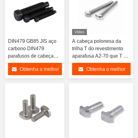
Vídeo
DIN479 GB85 JIS aço
A cabeça polonesa da
carbono DIN479
trilha T do revestimento
parafusos de cabeça
aparafusa A2-70 que T de
quadrada com ponto
aço inoxidável aparafusa
Obtenha o melhor
Obtenha o melhor
curto parafusos de
os parafusos da porca de
cabeça quadrada com
T
preço
preço
ponto curto parafusos