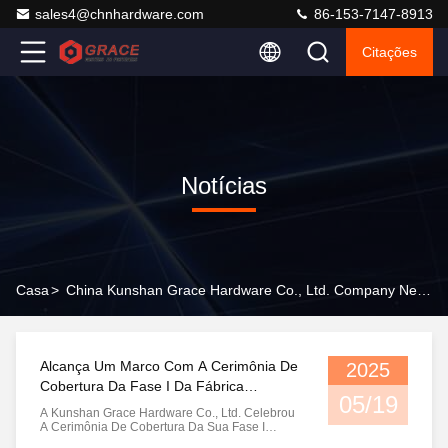
sales4@chnhardware.com
86-153-7147-8913
Citações
Notícias
Casa
>
China Kunshan Grace Hardware Co., Ltd. Company News
Alcança Um Marco Com A Cerimônia De
2025
Cobertura Da Fase I Da Fábrica
05/19
Inteligente 16 De Maio De 2025
A Kunshan Grace Hardware Co., Ltd. Celebrou
A Cerimônia De Cobertura Da Sua Fase I
Instalação De Fabricação Inteligente No