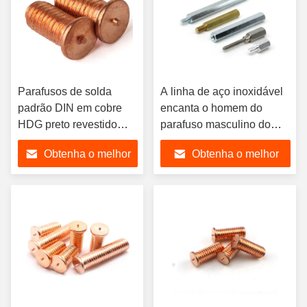
Parafusos de solda
A linha de aço inoxidável
padrão DIN em cobre
encanta o homem do
HDG preto revestido
parafuso masculino do
com zinco SS304
suporte isolador e o
Obtenha o melhor
Obtenha o melhor
SS316 para pedido
suporte isolador fêmea
personalizado em aço
preço
preço
ligado