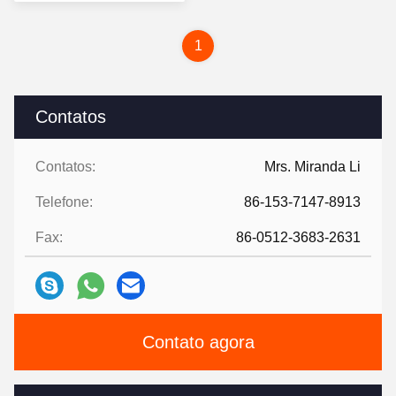
para materiais metálicos
preço
1
Contatos
Contatos:
Mrs. Miranda Li
Telefone:
86-153-7147-8913
Fax:
86-0512-3683-2631
Contato agora