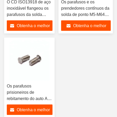
O CD ISO13918 de aço
Os parafusos e os
inoxidável flangeou os
prendedores contínuos da
parafusos da solda
solda de ponto M5-M64
rosqueou inteiramente o
revestem o parafuso
Obtenha o melhor
Obtenha o melhor
parafuso chapeado de
principal liso do rebite
cobre
preço
preço
Os parafusos
prisioneiros de
rebitamento do auto A2-
70 de aço inoxidável
Obtenha o melhor
soldam os parafusos