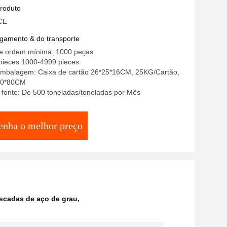
e grau 4,8
produto
 CE
gamento & do transporte
e ordem mínima: 1000 peças
/pieces 1000-4999 pieces
embalagem: Caixa de cartão 26*25*16CM, 25KG/Cartão,
00*80CM
 fonte: De 500 toneladas/toneladas por Mês
enha o melhor preço
scadas de aço de grau
,