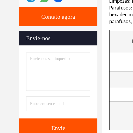
Limpezas: 
Parafusos:
hexadecima
Contato agora
parafusos,
Envie-nos
Envie