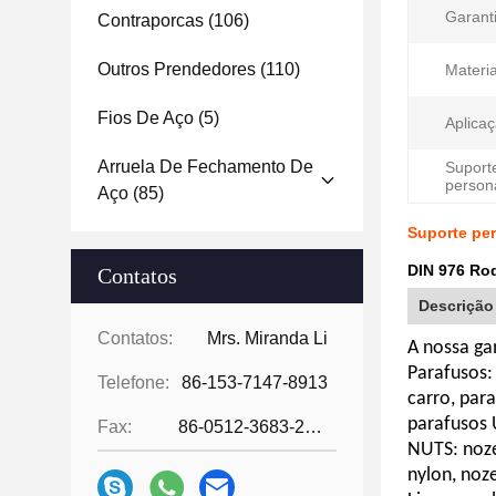
Garanti
Contraporcas
(106)
Outros Prendedores
(110)
Materia
Fios De Aço
(5)
Aplicaç
Arruela De Fechamento De
Suport
person
Aço
(85)
Suporte pe
DIN 976 Ro
Contatos
Descrição
Contatos:
Mrs. Miranda Li
A nossa ga
Parafusos:
Telefone:
86-153-7147-8913
carro, par
parafusos 
Fax:
86-0512-3683-2631
NUTS: noze
nylon, noz