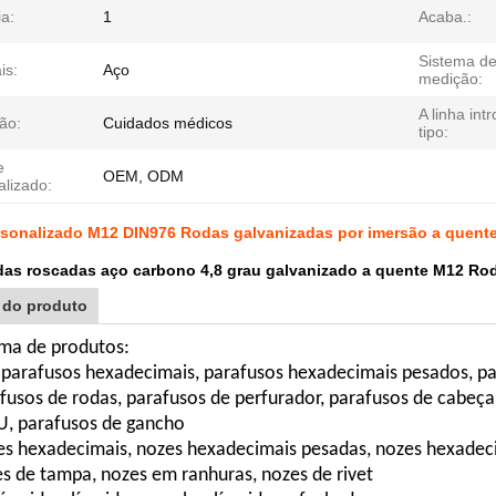
a:
1
Acaba.:
Sistema d
is:
Aço
medição:
A linha int
ão:
Cuidados médicos
tipo:
e
OEM, ODM
alizado:
rsonalizado M12 DIN976 Rodas galvanizadas por imersão a quente
das roscadas aço carbono 4,8 grau galvanizado a quente M12 Ro
 do produto
ma de produtos:
 parafusos hexadecimais, parafusos hexadecimais pesados, pa
afusos de rodas, parafusos de perfurador, parafusos de cabeça
U, parafusos de gancho
s hexadecimais, nozes hexadecimais pesadas, nozes hexadecim
es de tampa, nozes em ranhuras, nozes de rivet