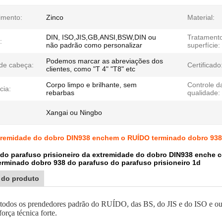
imento:
Zinco
Material:
DIN, ISO,JIS,GB,ANSI,BSW,DIN ou
Tratament
:
não padrão como personalizar
superfície:
Podemos marcar as abreviações dos
de cabeça:
Certificado
clientes, como "T 4" "T8" etc
Corpo limpo e brilhante, sem
Controle d
cia:
rebarbas
qualidade:
Xangai ou Ningbo
xtremidade do dobro DIN938 enchem o RUÍDO terminado dobro 938 
 do parafuso prisioneiro da extremidade do dobro DIN938 enche
rminado dobro 938 do parafuso do parafuso prisioneiro 1d
 do produto
todos os prendedores padrão do RUÍDO, das BS, do JIS e do ISO e outra
orça técnica forte.