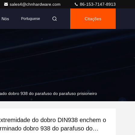
sales4@chnhardware.com
86-153-7147-8913
e Nós
Citações
Portuguese
do dobro 938 do parafuso do parafuso prisioneiro
 extremidade do dobro DIN938 enchem o
rminado dobro 938 do parafuso do