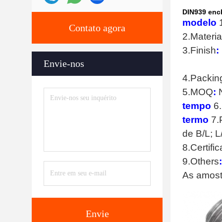
DIN939 enc
modelo
1
Contato agora
2.Materia
3.Finish
:
Envie-nos
4.Packin
5.MOQ
:
N
tempo
6.
termo
7.
de B/L; L
8.Certific
9.Others
As amost
Envie