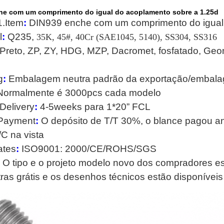
he com um comprimento do igual do acoplamento sobre a 1.25d
.Item
:
DIN939 enche com um comprimento do igual
l
:
Q235,
35K, 45#, 40Cr (SAE1045, 5140), SS304, SS316
Preto, ZP, ZY, HDG, MZP, Dacromet, fosfatado, Geo
g
:
Embalagem neutra padrão da exportação/embala
ormalmente é 3000pcs cada modelo
Delivery
:
4-5weeks para 1*20” FCL
Payment
:
O depósito de T/T 30%, o blance pagou a
/C na vista
ates
:
ISO9001: 2000/CE/ROHS/SGS
:
O tipo e o projeto modelo novo dos compradores es
ras grátis e os desenhos técnicos estão disponíveis