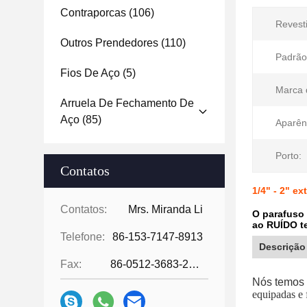
Contraporcas
(106)
Revest
Outros Prendedores
(110)
Padrão
Fios De Aço
(5)
Marca 
Arruela De Fechamento De
Aço
(85)
Aparên
Porto:
Contatos
1/4" - 2" e
Contatos:
Mrs. Miranda Li
O parafuso
ao RUÍDO te
Telefone:
86-153-7147-8913
Descrição
Fax:
86-0512-3683-2631
Nós temos
equipadas e f