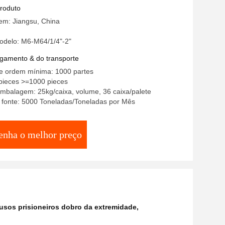
risioneiro
produto
em: Jiangsu, China
delo: M6-M64/1/4"-2"
gamento & do transporte
e ordem mínima: 1000 partes
pieces >=1000 pieces
mbalagem: 25kg/caixa, volume, 36 caixa/palete
 fonte: 5000 Toneladas/Toneladas por Mês
enha o melhor preço
fusos prisioneiros dobro da extremidade
,