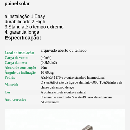
painel solar
a instalação 1.Easy
durabilidade 2.High
3.Stand até o tempo extremo
4.
garantia longa
Especificação:
arquivado aberto ou telhado
Local da instalação:
Carga de vento:
(40m/s)
Carga da neve:
(0.8kN/m2)
Altura de construção
20m
Ângulo de inclinação
10-60deg
Padrão:
AS/NZS 1170 e o outro standard internacional
O steel&Hot alto da liga de alumínio 6005-T5&Stainless da
Material:
classe galvanizou de aço
Cor:
A pintura é preta e outro é natural
O alumínio anodizado & o steel& inoxidável pintam
Anti-corrosivo
&Galvanized