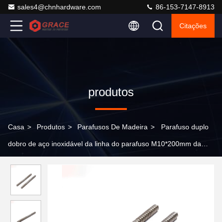
sales4@chnhardware.com
86-153-7147-8913
Citações
produtos
Casa
>
Produtos
>
Parafusos De Madeira
>
Parafuso duplo
dobro de aço inoxidável da linha do parafuso M10*200mm da
linha da montagem de painel solar