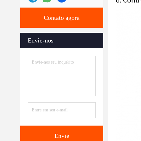
8.
Contr
Contato agora
Envie-nos
Envie