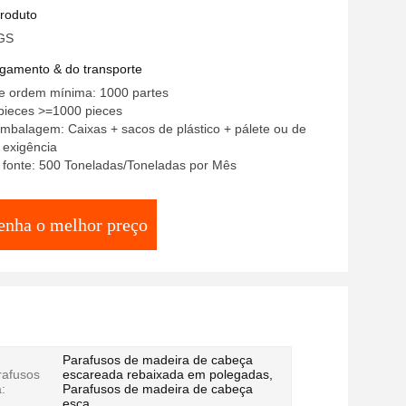
produto
 GS
gamento & do transporte
e ordem mínima: 1000 partes
pieces >=1000 pieces
mbalagem: Caixas + sacos de plástico + pálete ou de
 exigência
 fonte: 500 Toneladas/Toneladas por Mês
enha o melhor preço
Parafusos de madeira de cabeça
rafusos
escareada rebaixada em polegadas,
:
Parafusos de madeira de cabeça
esca