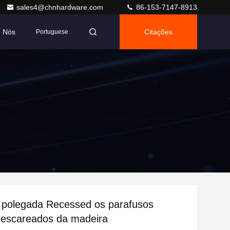
sales4@chnhardware.com
86-153-7147-8913
e Nós
Citações
Portuguese
 polegada Recessed os parafusos
s escareados da madeira