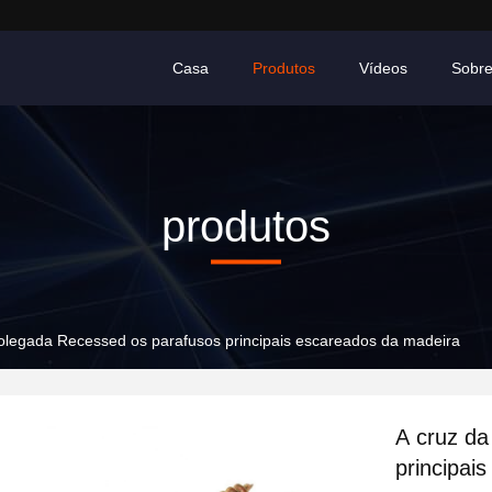
Casa
Produtos
Vídeos
Sobr
produtos
olegada Recessed os parafusos principais escareados da madeira
A cruz da
principai