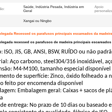
Saúde, Indústria Pesada, Indústria em
Apoio
ão:
Geral
personaliz
Xangai ou Ningbo
olegada Recessed os parafusos principais escareados da madeir
olegada recessed os parafusos de madeira principais escareados
: ISO, JIS, GB, ANSI, BSW, RUÍDO ou não pad
ial: Aço carbono, steel304/316 inoxidável, aço 
nsão: M4-M100, tamanho especial disponível 
mento de superfície: Zinco, óxido folheado a 
iço feito por encomenda disponível
agem: Embalagem geral: Caixas + sacos de plá
ia
 de entrega: No prazo de 10 dias ou baseado