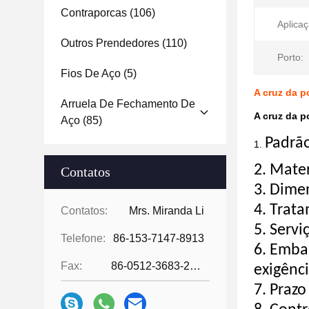
Contraporcas
(106)
Aplicaç
Outros Prendedores
(110)
Porto:
Fios De Aço
(5)
A cruz da p
Arruela De Fechamento De
A cruz da p
Aço
(85)
Padrão
1.
2.
Mater
Contatos
3. Dime
4. Trata
Contatos:
Mrs. Miranda Li
5. Serv
Telefone:
86-153-7147-8913
6.
Embal
Fax:
86-0512-3683-2631
exigênc
7.
Prazo