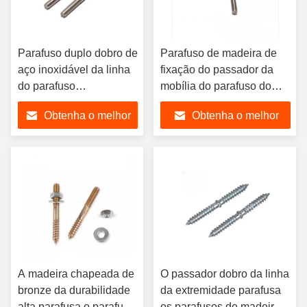
Parafuso duplo dobro de
Parafuso de madeira de
aço inoxidável da linha
fixação do passador da
do parafuso
mobília do parafuso do
M10*200mm da linha da
passador da linha da
Obtenha o melhor
Obtenha o melhor
montagem de painel
cabeça do dobro M6
solar
preço
preço
A madeira chapeada de
O passador dobro da linha
bronze da durabilidade
da extremidade parafusa
alta parafusa o parafuso
os parafusos de madeira