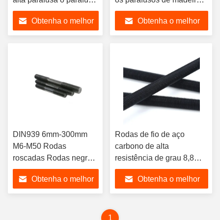
do passador da linha da
rosqueados dobro
Obtenha o melhor
Obtenha o melhor
cabeça do dobro M6
preço
preço
DIN939 6mm-300mm
Rodas de fio de aço
M6-M50 Rodas
carbono de alta
roscadas Rodas negras
resistência de grau 8,8
Metal final 1.25 d
M10 Full Thread Stud
Obtenha o melhor
Obtenha o melhor
parafuso de barra dupla
Black Zinc Plating Rod
M2-M24 com acabamento
preço
preço
simples
1