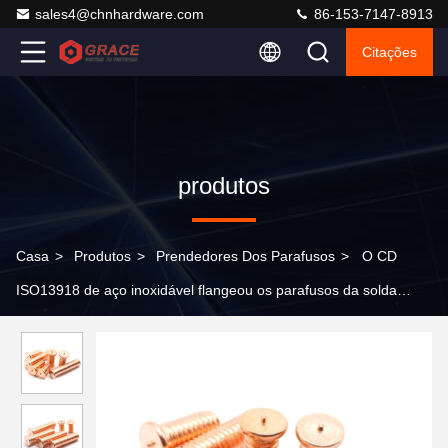
sales4@chnhardware.com
86-153-7147-8913
Citações
produtos
Casa
>
Produtos
>
Prendedores Dos Parafusos
>
O CD
ISO13918 de aço inoxidável flangeou os parafusos da solda
rosqueou inteiramente o parafuso chapeado de cobre