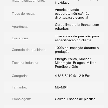
Material/acabamento:
inoxidável
Americano/mão
Tipos de rosca:
esquerda/métrica/mão
direita/passo especial
Corpo limpo e brilhante, sem
Aparência:
rebarbas
Tolerâncias de precisão para
tolerâncias:
especificação do cliente
100% de inspeção durante a
Controle da qualidade:
produção
Energia Eólica, Nuclear,
Foco na indústria:
Mineração, Briages, Militar,
Petróleo e Gás
Categoria:
4,8/ 8,8/ 10,9/ 12,9 Ect
Tamanho:
M5-M64
Embalagem:
Caixas + sacos de plástico