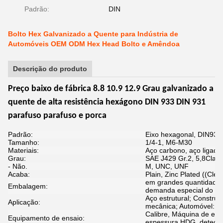
Padrão:
DIN
Bolto Hex Galvanizado a Quente para Indústria de
Automóveis OEM ODM Hex Head Bolto e Amêndoa
Descrição do produto
Preço baixo de fábrica 8.8 10.9 12.9 Grau galvanizado a
quente de alta resistência hexágono DIN 933 DIN 931
parafuso parafuso e porca
Padrão:
Eixo hexagonal, DIN93
Tamanho:
1/4-1, M6-M30
Materiais:
Aço carbono, aço ligado,
Grau:
SAE J429 Gr.2, 5,8Classe
- Não.
M, UNC, UNF
Acaba:
Plain, Zinc Plated ((Clea
em grandes quantidades
Embalagem:
demanda especial do cli
Aço estrutural; Construç
Aplicação:
mecânica; Automóvel: De
Calibre, Máquina de ensa
Equipamento de ensaio:
espessura HDG, detector