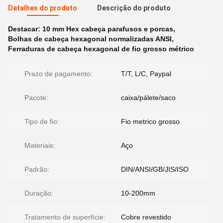
Detalhes do produto
Descrição do produto
Destacar:
10 mm Hex cabeça parafusos e porcas
,
Bolhas de cabeça hexagonal normalizadas ANSI
,
Ferraduras de cabeça hexagonal de fio grosso métrico
Prazo de pagamento:
T/T, L/C, Paypal
Pacote:
caixa/pálete/saco
Tipo de fio:
Fio metrico grosso
Materiais:
Aço
Padrão:
DIN/ANSI/GB/JIS/ISO
Duração:
10-200mm
Tratamento de superfície:
Cobre revestido