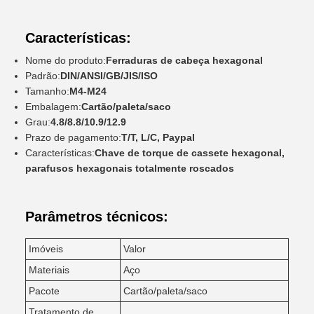
Características:
Nome do produto:
Ferraduras de cabeça hexagonal
Padrão:
DIN/ANSI/GB/JIS/ISO
Tamanho:
M4-M24
Embalagem:
Cartão/paleta/saco
Grau:
4.8/8.8/10.9/12.9
Prazo de pagamento:
T/T, L/C, Paypal
Características:
Chave de torque de cassete hexagonal,
parafusos hexagonais totalmente roscados
Parâmetros técnicos:
Imóveis
Valor
Materiais
Aço
Pacote
Cartão/paleta/saco
Tratamento de