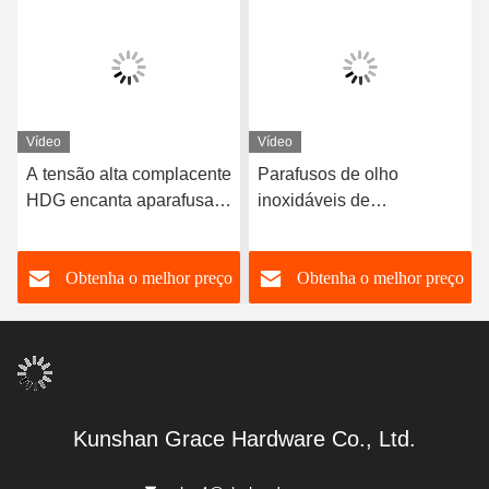
Vídeo
Vídeo
A tensão alta complacente
Parafusos de olho
HDG encanta aparafusa o
inoxidáveis de
astm a325 do hdg pesado
levantamento
encanta o parafuso da
galvanizados do aço
o
Obtenha o melhor preço
Obtenha o melhor preço
tensão alta do parafuso
carbono dos parafusos de
olho da dobradiça do
gancho
Kunshan Grace Hardware Co., Ltd.