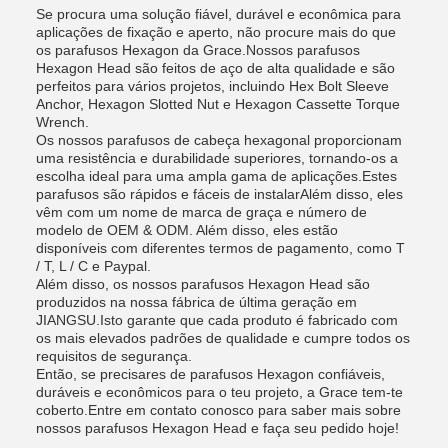
Se procura uma solução fiável, durável e econômica para
aplicações de fixação e aperto, não procure mais do que
os parafusos Hexagon da Grace.Nossos parafusos
Hexagon Head são feitos de aço de alta qualidade e são
perfeitos para vários projetos, incluindo Hex Bolt Sleeve
Anchor, Hexagon Slotted Nut e Hexagon Cassette Torque
Wrench.
Os nossos parafusos de cabeça hexagonal proporcionam
uma resistência e durabilidade superiores, tornando-os a
escolha ideal para uma ampla gama de aplicações.Estes
parafusos são rápidos e fáceis de instalarAlém disso, eles
vêm com um nome de marca de graça e número de
modelo de OEM & ODM. Além disso, eles estão
disponíveis com diferentes termos de pagamento, como T
/ T, L / C e Paypal.
Além disso, os nossos parafusos Hexagon Head são
produzidos na nossa fábrica de última geração em
JIANGSU.Isto garante que cada produto é fabricado com
os mais elevados padrões de qualidade e cumpre todos os
requisitos de segurança.
Então, se precisares de parafusos Hexagon confiáveis,
duráveis e econômicos para o teu projeto, a Grace tem-te
coberto.Entre em contato conosco para saber mais sobre
nossos parafusos Hexagon Head e faça seu pedido hoje!