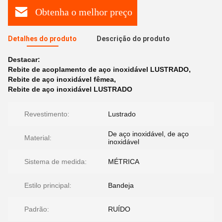
Obtenha o melhor preço
Detalhes do produto
Descrição do produto
Destacar:
Rebite de acoplamento de aço inoxidável LUSTRADO
,
Rebite de aço inoxidável fêmea
,
Rebite de aço inoxidável LUSTRADO
Revestimento:
Lustrado
De aço inoxidável, de aço
Material:
inoxidável
Sistema de medida:
MÉTRICA
Estilo principal:
Bandeja
Padrão:
RUÍDO