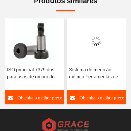
Produtos similares
ISO principal 7379 dos
Sistema de medição
parafusos de ombro do
métrico Ferramentas de
soquete do hexágono da
fixação versáteis de aço
categoria ISO7379 10,9
inoxidável
o
Obtenha o melhor preço
Obtenha o melhor preço