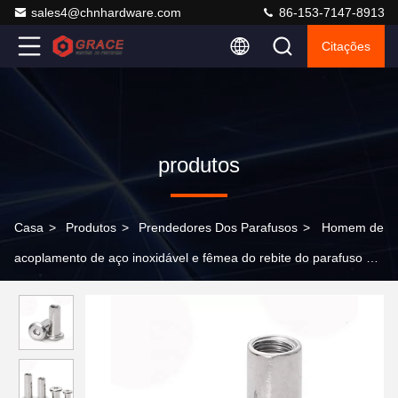
sales4@chnhardware.com
86-153-7147-8913
Citações
produtos
Casa
>
Produtos
>
Prendedores Dos Parafusos
>
Homem de
acoplamento de aço inoxidável e fêmea do rebite do parafuso do
embarcadouro do álbum do rebite