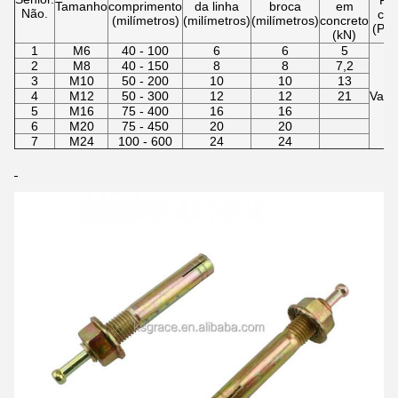
Pel
Tamanho
comprimento
da linha
broca
em
Não.
cai
(milímetros)
(milímetros)
(milímetros)
concreto
(PC
(kN)
1
M6
40 - 100
6
6
5
2
M8
40 - 150
8
8
7,2
3
M10
50 - 200
10
10
13
4
M12
50 - 300
12
12
21
Variá
5
M16
75 - 400
16
16
6
M20
75 - 450
20
20
7
M24
100 - 600
24
24