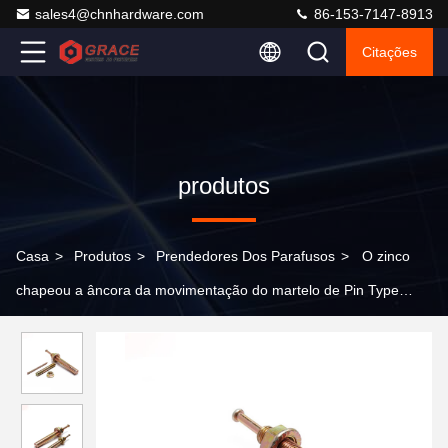
sales4@chnhardware.com
86-153-7147-8913
Citações
produtos
Casa
>
Produtos
>
Prendedores Dos Parafusos
>
O zinco
chapeou a âncora da movimentação do martelo de Pin Type
Anchor Bolts M6-M24