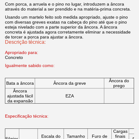
Com porca, a arruela e o pino no lugar, introduzem a âncora
através do material a ser prendido e na matéria-prima concreta.
Usando um martelo feito sob medida apropriado, ajuste o pino
com diversas greves exatas na cabeça do pino até que o pino
esteja nivelado com a parte superior da âncora. A âncora
concreta é ajustada agora corretamente eliminar a necessidade
de torcer a porca para ajustar a âncora.
Descrição técnica:
Apropriado para:
Concreto
Igualmente sabido como:
Âncora do
Bata a âncora
Âncora da greve
prego
Âncora
ajustada fácil
EZA
da expansão
Especificação técnica:
Cargas
Q
Escala do
Tamanho
Furo de
finais
Sênior.