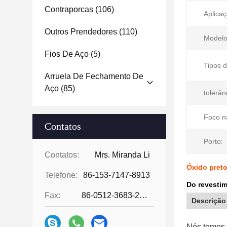
Contraporcas
(106)
Aplicaç
Outros Prendedores
(110)
Modelo
Fios De Aço
(5)
Tipos d
Arruela De Fechamento De
Aço
(85)
tolerân
Foco na
Contatos
Porto:
Contatos:
Mrs. Miranda Li
Óxido preto
Telefone:
86-153-7147-8913
Do revestim
Fax:
86-0512-3683-2631
Descrição
Nós temos