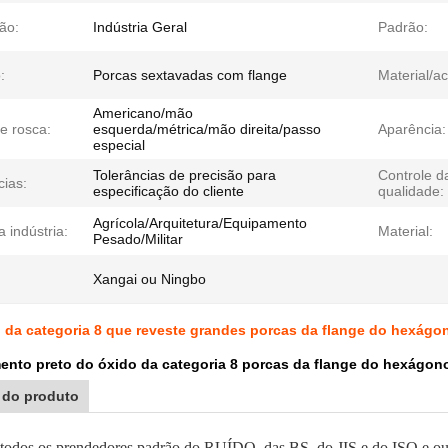
ão:
Indústria Geral
Padrão:
:
Porcas sextavadas com flange
Material/a
Americano/mão
e rosca:
esquerda/métrica/mão direita/passo
Aparência:
especial
Tolerâncias de precisão para
Controle d
cias:
especificação do cliente
qualidade:
Agrícola/Arquitetura/Equipamento
 indústria:
Material:
Pesado/Militar
Xangai ou Ningbo
 da categoria 8 que reveste grandes porcas da flange do hexágo
ento preto do óxido da categoria 8 porcas da flange do hexágon
 do produto
todos os prendedores padrão do RUÍDO, das BS, do JIS e do ISO e outra