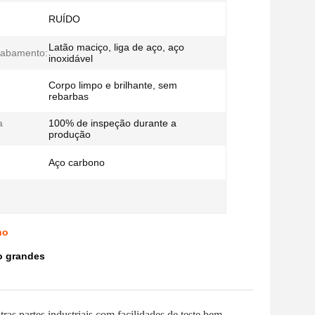
RUÍDO
Latão maciço, liga de aço, aço
cabamento:
inoxidável
Corpo limpo e brilhante, sem
rebarbas
a
100% de inspeção durante a
produção
Aço carbono
no
o grandes
s partes industriais com facilidades de teste bem-