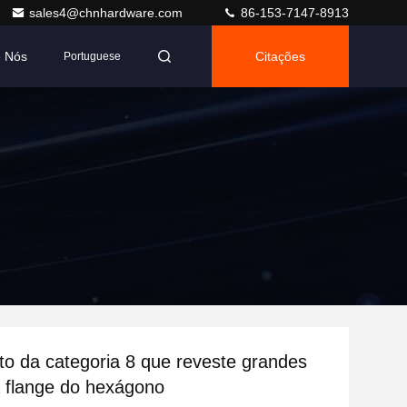
sales4@chnhardware.com
86-153-7147-8913
e Nós
Citações
Portuguese
to da categoria 8 que reveste grandes
 flange do hexágono