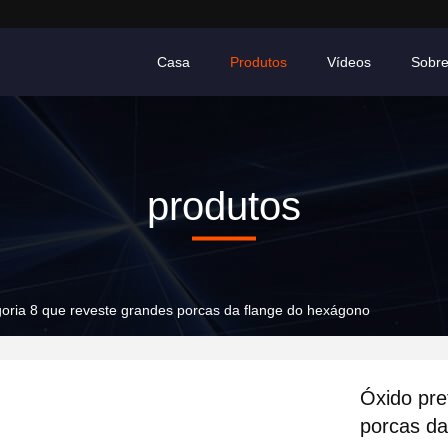
Casa
Produtos
Vídeos
Sobr
produtos
goria 8 que reveste grandes porcas da flange do hexágono
Óxido pre
porcas da