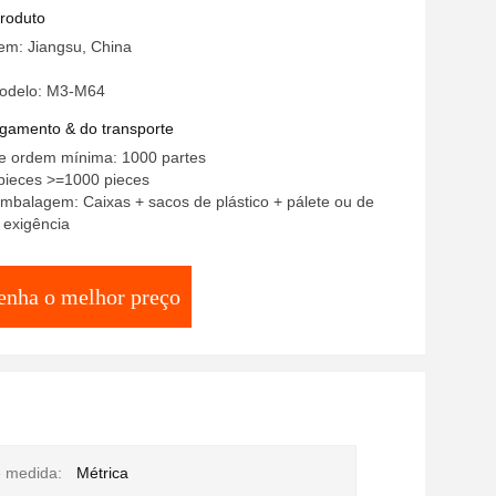
produto
em: Jiangsu, China
odelo: M3-M64
gamento & do transporte
e ordem mínima: 1000 partes
pieces >=1000 pieces
mbalagem: Caixas + sacos de plástico + pálete ou de
 exigência
enha o melhor preço
 medida:
Métrica