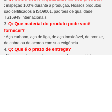
: inspeção 100% durante a produção. Nossos produtos
são certificados a ISO9001, padrões de qualidade
TS16949 internacionais.
Q: Que material do produto pode você
3.
fornecer?
: Aço carbono, aço de liga, de aço inoxidável, de bronze,
de cobre ou de acordo com sua exigência.
Q: Que é o prazo de entrega?
4.
: Para produtos no estoque, nós podemos enviá-lo no
prazo de 7 dias após ter recebido seu pagamento. Para a
ordem feita sob encomenda, dentro de 24 toneladas, o
tempo de produção é 20-35 dias após o cada confirmado
detalhes.
Q: Que é sua embalagem?
5.
: Nossa embalagem normal está aumentando nas caixas,
25kgs/carton, pálete 36cartons/. Nós igualmente podemos
embalar produtos de acordo com sua exigência.
Q: Que sobre a garantia?
6.