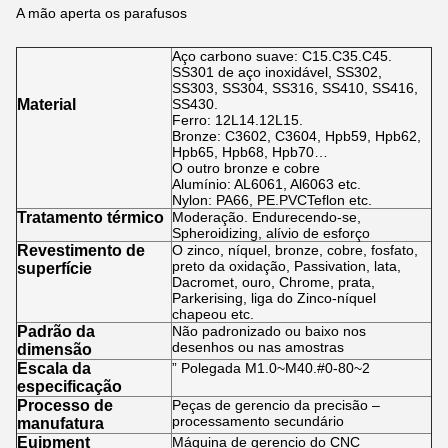
A mão aperta os parafusos
Aço carbono suave: C15.C35.C45.
SS301 de aço inoxidável, SS302,
SS303, SS304, SS316, SS410, SS416,
Material
SS430.
Ferro: 12L14.12L15.
Bronze: C3602, C3604, Hpb59, Hpb62,
Hpb65, Hpb68, Hpb70…
O outro bronze e cobre
Alumínio: AL6061, Al6063 etc.
Nylon: PA66, PE.PVCTeflon etc.
Tratamento térmico
Moderação. Endurecendo-se,
Spheroidizing, alívio de esforço
Revestimento de
O zinco, níquel, bronze, cobre, fosfato,
preto da oxidação, Passivation, lata,
superfície
Dacromet, ouro, Chrome, prata,
Parkerising, liga do Zinco-níquel
chapeou etc.
Padrão da
Não padronizado ou baixo nos
desenhos ou nas amostras
dimensão
Escala da
” Polegada M1.0~M40.#0-80~2
especificação
Processo de
Peças de gerencio da precisão –
processamento secundário
manufatura
Euipment
Máquina de gerencio do CNC