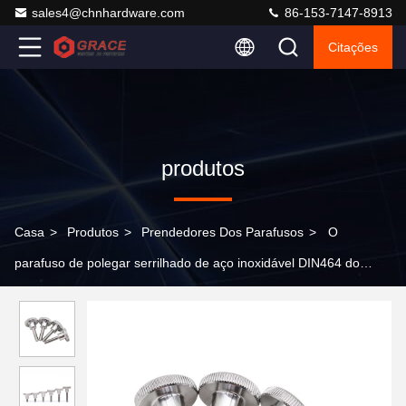
sales4@chnhardware.com
86-153-7147-8913
Citações
produtos
Casa
>
Produtos
>
Prendedores Dos Parafusos
>
O
parafuso de polegar serrilhado de aço inoxidável DIN464 do
ombro de A2 A4 serrilhou o parafuso de polegar