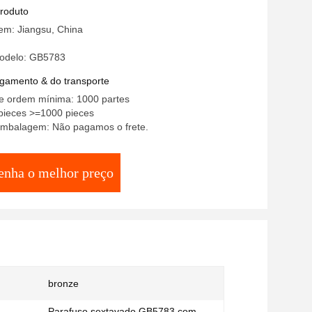
s encantam o parafuso Din933
produto
em: Jiangsu, China
odelo: GB5783
gamento & do transporte
e ordem mínima: 1000 partes
pieces >=1000 pieces
embalagem: Não pagamos o frete.
enha o melhor preço
bronze
Parafuso sextavado GB5783 com