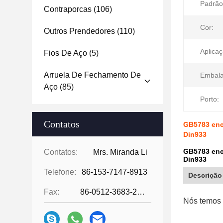
Padrão
Contraporcas
(106)
Cor:
Outros Prendedores
(110)
Aplicaç
Fios De Aço
(5)
Arruela De Fechamento De
Embal
Aço
(85)
Porto:
Contatos
GB5783 enc
Din933
GB5783 enc
Contatos:
Mrs. Miranda Li
Din933
Telefone:
86-153-7147-8913
Descrição
Fax:
86-0512-3683-2631
Nós temos