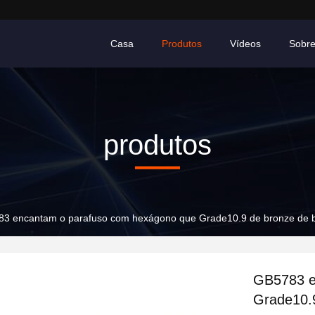
Casa
Produtos
Vídeos
Sobr
produtos
3 encantam o parafuso com hexágono que Grade10.9 de bronze de br
GB5783 e
Grade10.9