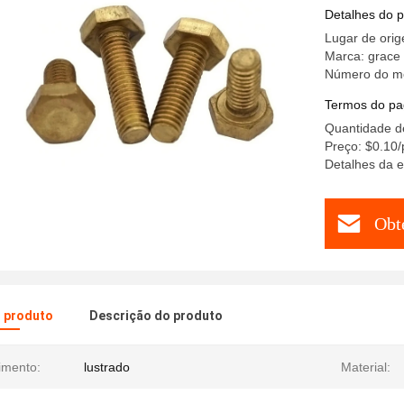
principai
Detalhes do 
Lugar de orig
Marca: grace
Número do m
Termos do pa
Quantidade d
Preço: $0.10/
Detalhes da 
Obt
o produto
Descrição do produto
imento:
lustrado
Material: