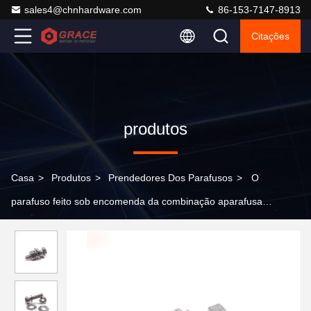
sales4@chnhardware.com
86-153-7147-8913
Citações
produtos
Casa
>
Produtos
>
Prendedores Dos Parafusos
>
O
parafuso feito sob encomenda da combinação aparafusa
prendedores que o ouro de prata liso preto inoxidável encanta as
porcas de parafuso principais