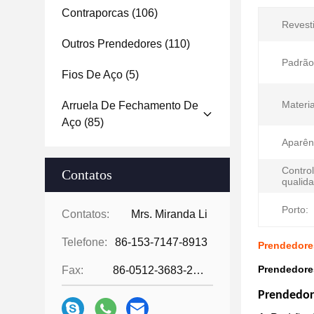
Contraporcas
(106)
Revest
Outros Prendedores
(110)
Padrão
Fios De Aço
(5)
Materi
Arruela De Fechamento De
Aço
(85)
Aparên
Contro
Contatos
qualid
Porto:
Contatos:
Mrs. Miranda Li
Telefone:
86-153-7147-8913
Prendedore
Prendedores
Fax:
86-0512-3683-2631
Prendedore