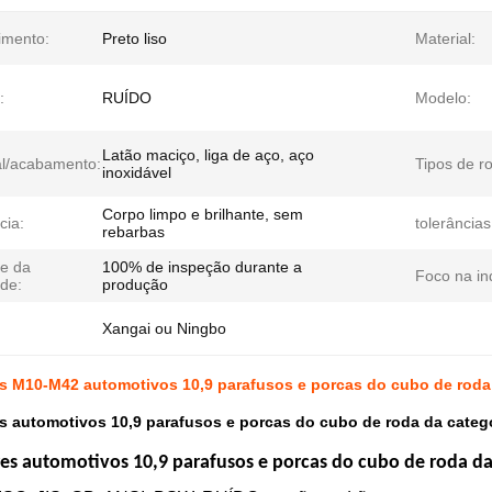
imento:
Preto liso
Material:
:
RUÍDO
Modelo:
Latão maciço, liga de aço, aço
al/acabamento:
Tipos de r
inoxidável
Corpo limpo e brilhante, sem
cia:
tolerâncias
rebarbas
le da
100% de inspeção durante a
Foco na ind
ade:
produção
Xangai ou Ningbo
s M10-M42 automotivos 10,9 parafusos e porcas do cubo de roda 
 automotivos 10,9 parafusos e porcas do cubo de roda da categ
s automotivos 10,9 parafusos e porcas do cubo de roda da