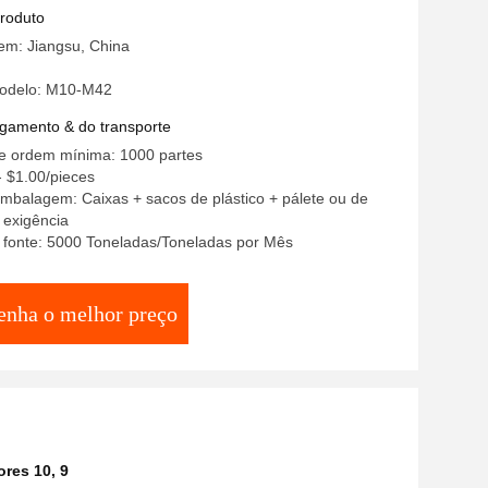
produto
em: Jiangsu, China
odelo: M10-M42
gamento & do transporte
e ordem mínima: 1000 partes
- $1.00/pieces
mbalagem: Caixas + sacos de plástico + pálete ou de
 exigência
 fonte: 5000 Toneladas/Toneladas por Mês
enha o melhor preço
ores 10
,
9