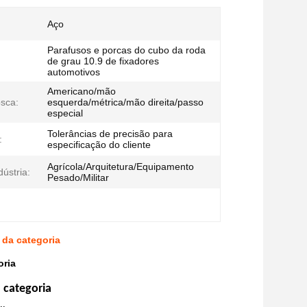
Aço
Parafusos e porcas do cubo da roda
de grau 10.9 de fixadores
automotivos
Americano/mão
osca:
esquerda/métrica/mão direita/passo
especial
Tolerâncias de precisão para
:
especificação do cliente
Agrícola/Arquitetura/Equipamento
ústria:
Pesado/Militar
da categoria
oria
 categoria