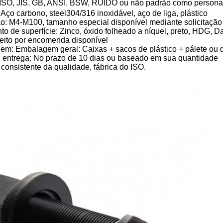
 ISO, JIS, GB, ANSI, BSW, RUÍDO ou não padrão como persona
: Aço carbono, steel304/316 inoxidável, aço de liga, plástico
ão: M4-M100,
tamanho especial disponível mediante solicitação
to de superfície: Zinco, óxido folheado a níquel, preto, HDG, Da
feito por encomenda disponível
m: Embalagem geral: Caixas + sacos de plástico + pálete ou 
 entrega: No prazo de 10 dias ou baseado em sua quantidade
 consistente da qualidade, fábrica do ISO.