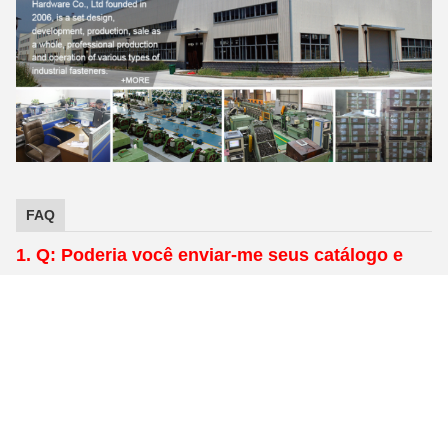
FAQ
1. Q: Poderia você enviar-me seus catálogo e
tabela de preços?
: Porque nós temos mais do que milhares de produtos, é
realmente demasiado duro enviar toda a catálogo e tabela
de preços para você. Informe-nos por favor o estilo você
interessado, nós pode oferecer o pricelist para sua
referência.
Q: Como sobre a qualidade de seu produto?
2.