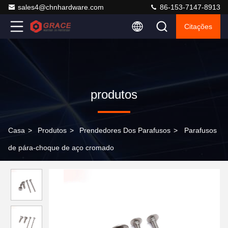
sales4@chnhardware.com
86-153-7147-8913
Citações
produtos
Casa
>
Produtos
>
Prendedores Dos Parafusos
>
Parafusos
de pára-choque de aço cromado