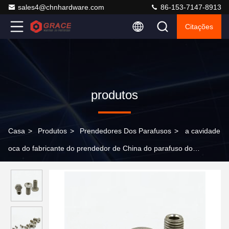
sales4@chnhardware.com
86-153-7147-8913
Citações
produtos
Casa
>
Produtos
>
Prendedores Dos Parafusos
>
a cavidade
oca do fabricante do prendedor de China do parafuso do
parafuso rosqueou os parafusos com furo